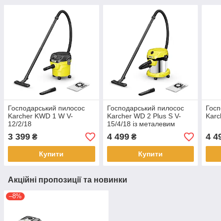
Господарський пилосос
Господарський пилосос
Госп
Karcher KWD 1 W V-
Karcher WD 2 Plus S V-
Karc
12/2/18
15/4/18 із металевим
баком
3 399
4 499
4 4
₴
₴
Купити
Купити
Акційні пропозиції та новинки
–8%