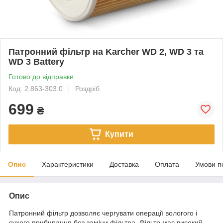
Патронний фільтр на Karcher WD 2, WD 3 та
WD 3 Battery
Готово до відправки
Код: 2.863-303.0
Роздріб
699
₴
Купити
Опис
Характеристики
Доставка
Оплата
Умови п
Опис
Патронний фільтр дозволяє чергувати операції вологого і
сухого прибирання без заміни фільтра. Фільтр має високий