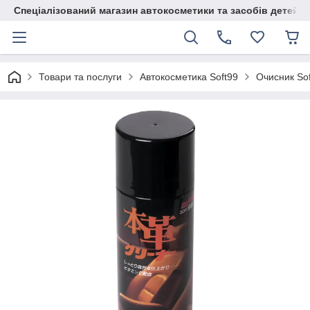
Спеціалізований магазин автокосметики та засобів детейлі
Товари та послуги
Автокосметика Soft99
Очисник Sof