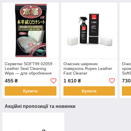
Серветки SOFT99 02059
Очисник шкіряних
Очис
Leather Seat Cleaning
поверхонь Rupes Leather
хром
Wipe — для оброблення
Fast Cleaner
Soft
шкіряних поверхонь
455
1 610
730
₴
₴
Купити
Купити
Акційні пропозиції та новинки