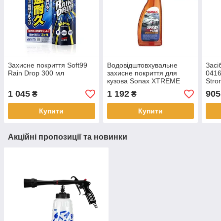
Захисне покриття Soft99
Водовідштовхувальне
Засі
Rain Drop 300 мл
захисне покриття для
0416
кузова Sonax XTREME
Stro
Spray + Seal 750 мл
нане
1 045
1 192
905
₴
₴
міся
Купити
Купити
Акційні пропозиції та новинки