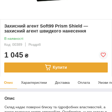
Захисний агент Soft99 Prism Shield —
захисний агент швидкого нанесення
В наявності
Код: 00389
Роздріб
1 045
₴
Купити
Опис
Характеристики
Доставка
Оплата
Умови п
Опис
Склад надає поверхні блиску та гідрофобних властивостей, а
також полегшує миття автомобіля. Особливість цього складу в