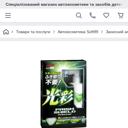
Спеціалізований магазин автокосметики та засобів детейлі
Товари та послуги
Автокосметика Soft99
Захисний аг