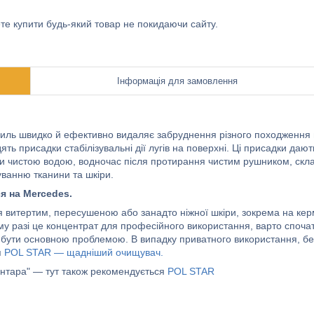
ете купити будь-який товар не покидаючи сайту.
Інформація для замовлення
усиль швидко й ефективно видаляє забруднення різного походження
ть присадки стабілізувальні дії лугів на поверхні. Ці присадки дают
ти чистою водою, водночас після протирання чистим рушником, скл
уванню тканини та шкіри.
я на Mercedes.
 витертим, пересушеною або занадто ніжної шкіри, зокрема на керм
ому разі це концентрат для професійного використання, варто споча
же бути основною проблемою. В випадку приватного використання, бе
я
POL STAR — щадніший очищувач.
кантара" — тут також рекомендується
POL STAR