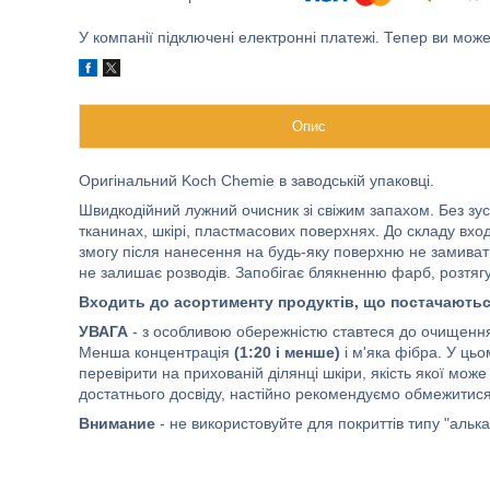
У компанії підключені електронні платежі. Тепер ви мож
Опис
Оригінальний Koch Chemie в заводській упаковці.
Швидкодійний лужний очисник зі свіжим запахом. Без з
тканинах, шкірі, пластмасових поверхнях. До складу входя
змогу після нанесення на будь-яку поверхню не замива
не залишає розводів. Запобігає блякненню фарб, розтяг
Входить до асортименту продуктів, що постачаютьс
УВАГА
- з особливою обережністю ставтеся до очищення
Менша концентрація
(1:20 і менше)
і м'яка фібра. У ць
перевірити на прихованій ділянці шкіри, якість якої мо
достатнього досвіду, настійно рекомендуємо обмежитис
Внимание
- не використовуйте для покриттів типу "аль