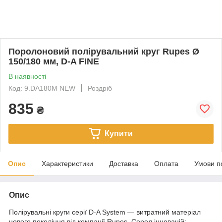
Поролоновий полірувальний круг Rupes Ø
150/180 мм, D-A FINE
В наявності
Код: 9.DA180M NEW
Роздріб
835
₴
Купити
Опис
Характеристики
Доставка
Оплата
Умови п
Опис
Полірувальні круги серії D-A System — витратний матеріал
нового покоління від компанії Rupes. Серед інновацій: