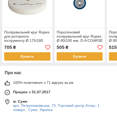
Полірувальний круг Rupes
Поролоновий
Пор
для роторного
полірувальний круг Rupes
полі
інструменту Ø 175/180
Ø 80/100 мм, D-A COARSE
Ø 80
мм, ULTRA FINE
705
505
515
₴
₴
Купити
Купити
Про нас
100% позитивних з 71 відгука за рік
Працює з 31.07.2017
м. Суми
вул. Петропавлівська, 73, Торговий центр Атлас, 1
поверх , Суми, Україна