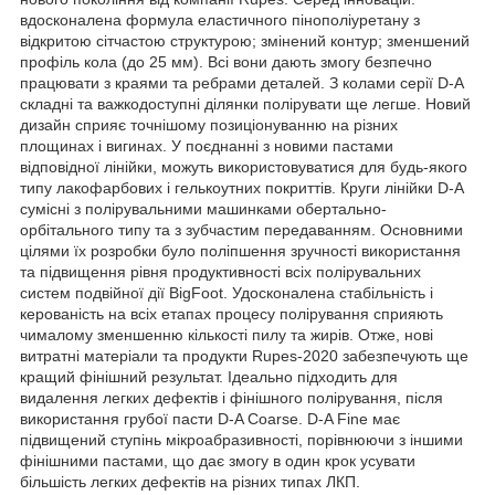
вдосконалена формула еластичного пінополіуретану з
відкритою сітчастою структурою; змінений контур; зменшений
профіль кола (до 25 мм). Всі вони дають змогу безпечно
працювати з краями та ребрами деталей. З колами серії D-A
складні та важкодоступні ділянки полірувати ще легше. Новий
дизайн сприяє точнішому позиціонуванню на різних
площинах і вигинах. У поєднанні з новими пастами
відповідної лінійки, можуть використовуватися для будь-якого
типу лакофарбових і гелькоутних покриттів. Круги лінійки D-A
сумісні з полірувальними машинками обертально-
орбітального типу та з зубчастим передаванням. Основними
цілями їх розробки було поліпшення зручності використання
та підвищення рівня продуктивності всіх полірувальних
систем подвійної дії BigFoot. Удосконалена стабільність і
керованість на всіх етапах процесу полірування сприяють
чималому зменшенню кількості пилу та жирів. Отже, нові
витратні матеріали та продукти Rupes-2020 забезпечують ще
кращий фінішний результат. Ідеально підходить для
видалення легких дефектів і фінішного полірування, після
використання грубої пасти D-A Coarse. D-A Fine має
підвищений ступінь мікроабразивності, порівнюючи з іншими
фінішними пастами, що дає змогу в один крок усувати
більшість легких дефектів на різних типах ЛКП.