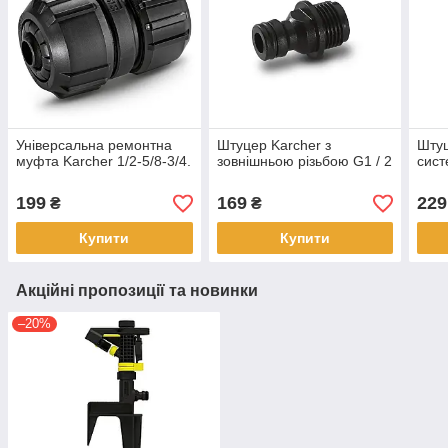
Універсальна ремонтна
Штуцер Karcher з
Штуц
муфта Karcher 1/2-5/8-3/4.
зовнішньою різьбою G1 / 2
сист
199
169
229
₴
₴
Купити
Купити
Акційні пропозиції та новинки
–20%