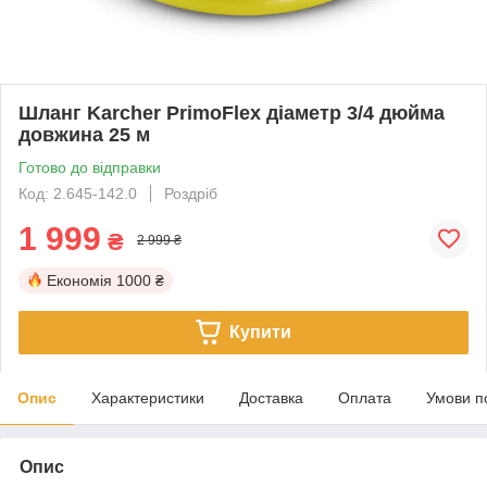
Шланг Karcher PrimoFlex діаметр 3/4 дюйма
довжина 25 м
Готово до відправки
Код: 2.645-142.0
Роздріб
1 999
₴
2 999 ₴
Економія
1000 ₴
Купити
Опис
Характеристики
Доставка
Оплата
Умови п
Опис