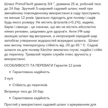
Шланг PrimoFlex® діаметр 3/4 ", довжина 25 м, робочий тиск
до 24 бар. Зручний 3-шаровий садовий шланг, який при
звичайному повсякденному використанні в саду прослужить
не менше 12 років. Ідеально підходить для поливу і садів
будь-якого розміру. Не містить фталатів (<0,1%), кадмію,
барію і свинцю - це означає, що він не містить абсолютно
ніяких речовин, шкідливих для здоров'я. Анти-УФ-шар
захищає шланг від вигорання, а непрозорий середній шар
запобігає утворенню водоростей всередині шланга . Шланг
має високу температурну стійкість від -20 до 65 ° C. Садові
шланги на для поливу Kärcher виключно гнучкі, надійні і стійкі
до перегину. Тривалий термін служби плюс зручність у
використанні.
ОСОБЛИВОСТІ ТА ПЕРЕВАГИ Гарантія 12 років
Гарантована надійність
3 кулі
Стійкість до перегинів.
Витримує тиск до 24 бар
Гарантована надійність
Простий у використанні садовий шланг з армуванням для