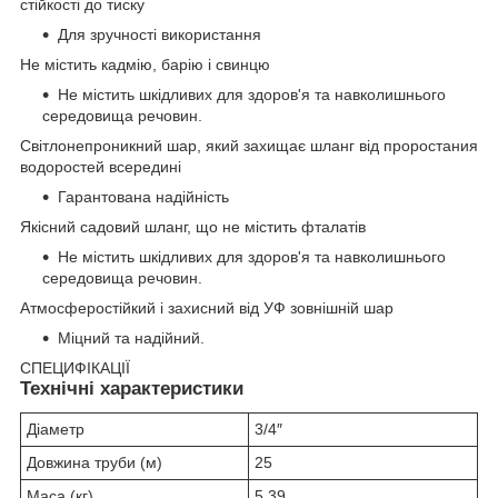
стійкості до тиску
Для зручності використання
Не містить кадмію, барію і свинцю
Не містить шкідливих для здоров'я та навколишнього
середовища речовин.
Світлонепроникний шар, який захищає шланг від проростания
водоростей всередині
Гарантована надійність
Якісний садовий шланг, що не містить фталатів
Не містить шкідливих для здоров'я та навколишнього
середовища речовин.
Атмосферостійкий і захисний від УФ зовнішній шар
Міцний та надійний.
СПЕЦИФІКАЦІЇ
Технічні характеристики
Діаметр
3/4″
Довжина труби (м)
25
Маса (кг)
5,39