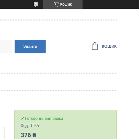
Кошик
КОШИК
Знайти
Готово до відправки
Код:
TT07
376 ₴