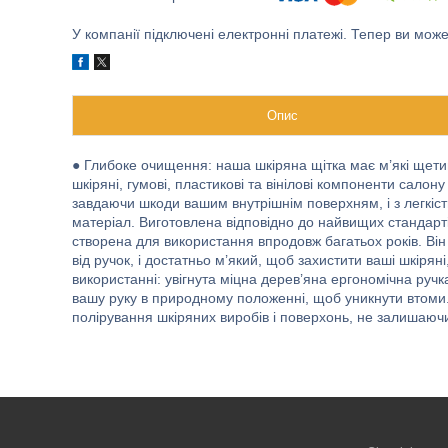
У компанії підключені електронні платежі. Тепер ви мож
Опис
● Глибоке очищення: наша шкіряна щітка має м’які щетинк
шкіряні, гумові, пластикові та вінілові компоненти сал
завдаючи шкоди вашим внутрішнім поверхням, і з легкіст
матеріал. Виготовлена ​​відповідно до найвищих стандар
створена для використання впродовж багатьох років. Ві
від ручок, і достатньо м’який, щоб захистити ваші шкіряні
використанні: увігнута міцна дерев’яна ергономічна ру
вашу руку в природному положенні, щоб уникнути втоми.
полірування шкіряних виробів і поверхонь, не залишаюч