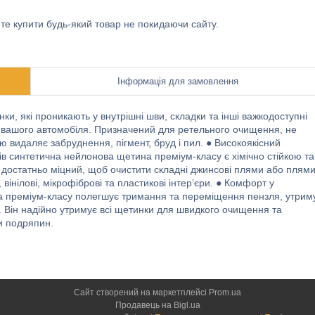
ете купити будь-який товар не покидаючи сайту.
Інформація для замовлення
и, які проникають у внутрішні шви, складки та інші важкодоступні
ону вашого автомобіля. Призначений для ретельного очищення, не
ю видаляє забруднення, пігмент, бруд і пил. ● Високоякісний
тів синтетична нейлонова щетина преміум-класу є хімічно стійкою та
н достатньо міцний, щоб очистити складні джинсові плями або плям
, вінілові, мікрофіброві та пластикові інтер’єри. ● Комфорт у
чка преміум-класу полегшує тримання та переміщення пензля, утрим
 Він надійно утримує всі щетинки для швидкого очищення та
и подряпин.
Сайт створений на маркетплейсі
Prom.ua
Продавець на Bigl.ua