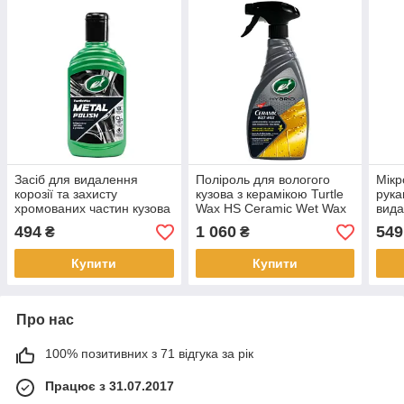
Засіб для видалення
Поліроль для вологого
Мікр
корозії та захисту
кузова з керамікою Turtle
рука
хромованих частин кузова
Wax HS Ceramic Wet Wax
вида
Turtle Wax 300 мл
500 мл
із к
494
1 060
549
₴
₴
Купити
Купити
Про нас
100% позитивних з 71 відгука за рік
Працює з 31.07.2017