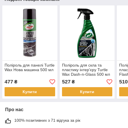
Поліроль для панелі Turtle
Поліроль для скла та
Полі
Wax Нова машина 500 мл
пластику інтер'єру Turtle
плас
Wax Dash-n-Glass 500 мл
Flas
477
527
510
₴
₴
Купити
Купити
Про нас
100% позитивних з 71 відгука за рік