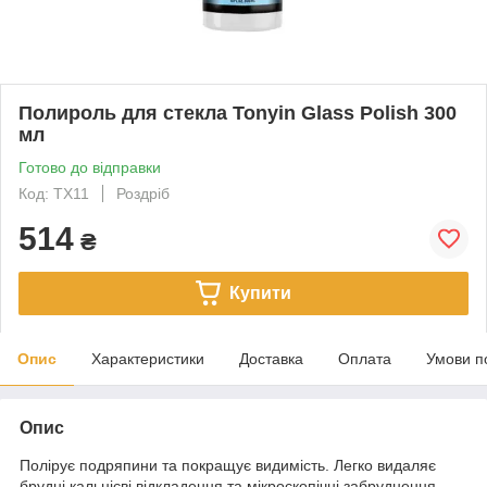
Полироль для стекла Tonyin Glass Polish 300
мл
Готово до відправки
Код: TX11
Роздріб
514
₴
Купити
Опис
Характеристики
Доставка
Оплата
Умови п
Опис
Полірує подряпини та покращує видимість. Легко видаляє
брудні кальцієві відкладення та мікроскопічні забруднення.