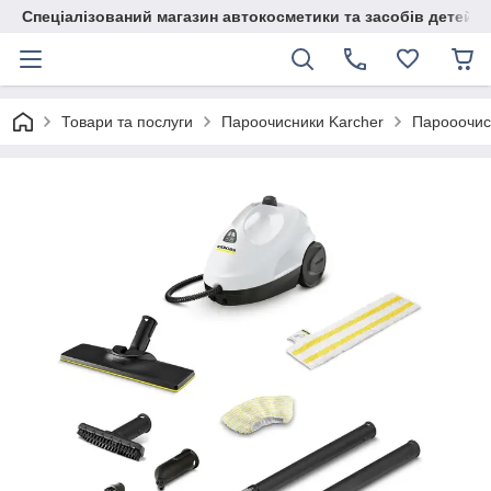
Спеціалізований магазин автокосметики та засобів детейлі
Товари та послуги
Пароочисники Karcher
Парооочисн