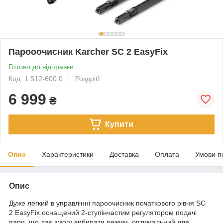
Парооочисник Karcher SC 2 EasyFix
Готово до відправки
Код: 1.512-600.0
Роздріб
6 999
₴
Купити
Опис
Характеристики
Доставка
Оплата
Умови п
Опис
Дуже легкий в управлінні пароочисник початкового рівня SC
2 EasyFix оснащений 2-ступінчастим регулятором подачі
пари, що дає змогу вибирати режим, оптимальний для