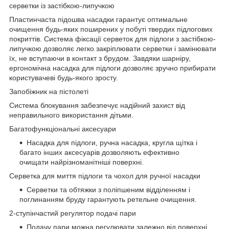
серветки із застібкою-липучкою
Пластинчаста підошва насадки гарантує оптимальне
очищення будь-яких поширених у побуті твердих підлогових
покриттів. Система фіксації серветок для підлоги з застібкою-
липучкою дозволяє легко закріплювати серветки і замінювати
їх, не вступаючи в контакт з брудом. Завдяки шарніру,
ергономічна насадка для підлоги дозволяє зручно прибирати
користувачеві будь-якого зросту.
Запобіжник на пістолеті
Система блокування забезпечує надійний захист від
неправильного використання дітьми.
Багатофункціональні аксесуари
Насадка для підлоги, ручна насадка, кругла щітка і
багато інших аксесуарів дозволяють ефективно
очищати найрізноманітніші поверхні.
Серветка для миття підлоги та чохол для ручної насадки
Серветки та обтяжки з поліпшеним відділенням і
поглинанням бруду гарантують ретельне очищення.
2-ступінчастий регулятор подачі пари
Подачу пари можна регулювати залежно від поверхні