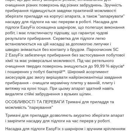
очищення різних поверхонь від різних забруднень. Зручність
прибирання підвищується завдяки практичній можливості
зберігати приладдя на корпусі апарата, а також "запаркувати"
насадку для підлоги на час перерви в роботі. Насадка для
підлоги EasyFix оснащена шарніром, що полегшує виконання
робіт, і має пластинчасту підошву, що гарантує чудові
результати прибирання. Серветка для підлоги легко
встановлюється на цій насадці за допомогою липучки і
швидко знімається без контакту з брудом. Пароочисник SC
2 EasyFix забезпечує прибирання без застосування побутової
хімії та має універсальні можливості. Під час ретельного
очищення твердих поверхонь знищуються до 99,99 % вірусів*
і поширених у побуті бактерій**. Широкий асортимент
аксесуарів дає змогу вирішувати найрізноманітніші завдання
прибирання - очищати керамічну плитку у ванній, плиту і
витяжку на кухні тощо. При цьому апарат здатний навіть
видаляти стійкі забруднення з вузьких щілин.
ОСОБЛИВОСТІ ТА ПЕРЕВАГИ Тримачі для приладдя та
можливість "паркування"
Тримачі для приладдя дозволяють акуратно зберігати апарат
і закріпити насадку для підлоги на час перерв у роботі.
Насадка для підлоги EasyFix з шарніром і зручним кріпленням