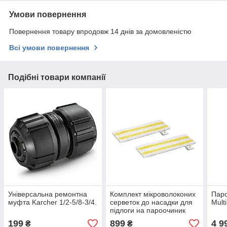
Умови повернення
Повернення товару впродовж 14 днів за домовленістю
Всі умови повернення
Подібні товари компанії
Універсальна ремонтна
Комплект мікроволоконих
Паро
муфта Karcher 1/2-5/8-3/4.
серветок до насадки для
Mult
підлоги на пароочиник
Karcher EASYFIX
199
899
4 9
₴
₴