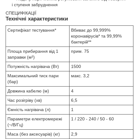
і ступеня забруднення
СПЕЦИФІКАЦІЇ
Технічні характеристики
Сертифікат тестування*
Вбиває до 99,999%
коронавірусів* та 99,99%
бактерій**
Площа прибирання від 1
прим. 75
заправки (м²)
Потужність нагрівача (Вт)
1500
Максимальний тиск пари
макс. 3,2
(бар)
Довжина кабелю (м)
4
Час розігріву (хв)
6,5
Ємність нагрівача (л)
1
Параметри електромережі
1 / 220 - 240 / 50 - 60
(~/В/Гц)
Маса (без аксесуарів) (кг)
2,9