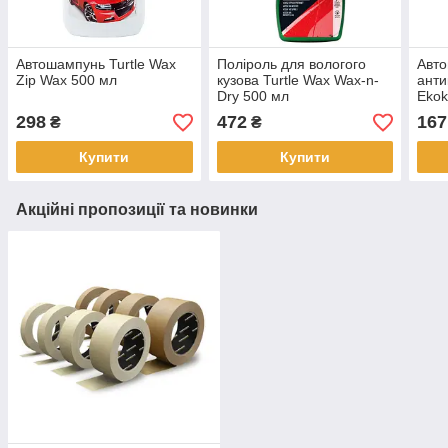
Автошампунь Turtle Wax
Поліроль для вологого
Авто
Zip Wax 500 мл
кузова Turtle Wax Wax-n-
анти
Dry 500 мл
Ekok
WAS
298
472
167
₴
₴
Купити
Купити
Акційні пропозиції та новинки