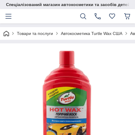
Спеціалізований магазин автокосметики та засобів детейлі
Товари та послуги
Автокосметика Turtle Wax США
Ав