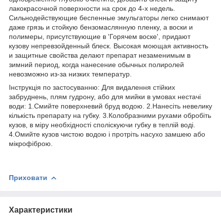
лакокрасочной поверхности на срок до 4-х недель.
Сильнодействующие беспенные эмульгаторы легко снимают
даже грязь и стойкую бензомаслянную пленку, а воски и
полимеры, присутствующие в 'Горячем воске', придают
кузову непревзойденный блеск. Высокая моющая активность
и защитные свойства делают препарат незаменимым в
зимний период, когда нанесение обычных полиролей
невозможно из-за низких температур.
Інструкція по застосуванню: Для видалення стійких
забруднень, плям гудрону, або для мийки в умовах нестачі
води: 1.Смийте поверхневий бруд водою. 2.Нанесіть невелику
кількість препарату на губку. 3.Колобразними рухами обробіть
кузов, в міру необхідності споліскуючи губку в теплій воді.
4.Омийте кузов чистою водою і протріть насухо замшею або
мікрофіброю.
Приховати
Характеристики