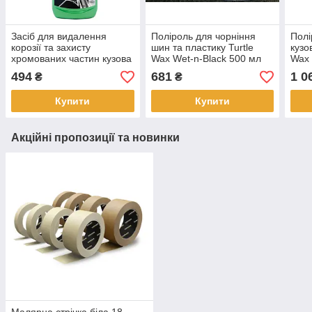
Засіб для видалення
Поліроль для чорніння
Полі
корозії та захисту
шин та пластику Turtle
кузо
хромованих частин кузова
Wax Wet-n-Black 500 мл
Wax 
Turtle Wax 300 мл
500 
494
681
1 0
₴
₴
Купити
Купити
Акційні пропозиції та новинки