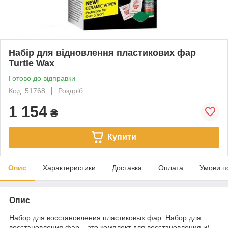
Набір для відновлення пластикових фар
Turtle Wax
Готово до відправки
Код: 51768
Роздріб
1 154
₴
Купити
Опис
Характеристики
Доставка
Оплата
Умови п
Опис
Набор для восстановления пластиковых фар. Набор для
восстановления фар – это комплект для восстановления и/