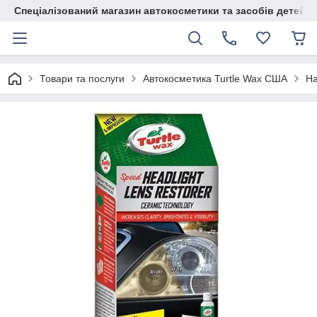
Спеціалізований магазин автокосметики та засобів детейлі
Товари та послуги
Автокосметика Turtle Wax США
На