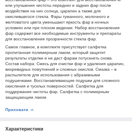
или улучшения чистоты передних и задних фар после
воздействия на них солнца, царапин а также для
окислившегося стекла. Фары туманного, молочного и
желтоватого цвета уменьшают яркость фар в ночных
условиях или при плохом видении. Набор восстановления
фар содержит все необходимые инструменты и препараты
для восстановления прозрачности стекла фар.
Самое главное, в комплекте присутствует салфетка
пропитанная полимерным лаком, который защитит
результаты отделки и не даст фарам потускнеть снова.
Состав набора: Смесь для очистки фар и удаления царапин,
вихревидных помутнений и сложных окислов. Смазка – в
распылителе для использования с абразивными
подушечками. Восстанавливающие подушки для сложного
окисления и тусклых поверхностей. Салфетка для
поддержания чистоты фар. Салфетка с полимерным
защищающим лаком.
Приховати
Характеристики