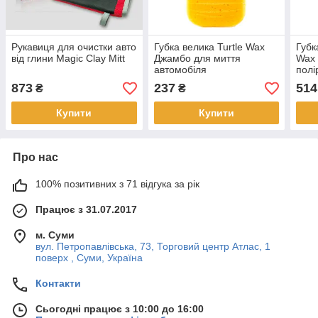
Рукавиця для очистки авто
Губка велика Turtle Wax
Губк
від глини Magic Clay Mitt
Джамбо для миття
Wax 
автомобіля
полі
873
237
514
₴
₴
Купити
Купити
Про нас
100% позитивних з 71 відгука за рік
Працює з 31.07.2017
м. Суми
вул. Петропавлівська, 73, Торговий центр Атлас, 1
поверх , Суми, Україна
Контакти
Сьогодні працює з 10:00 до 16:00