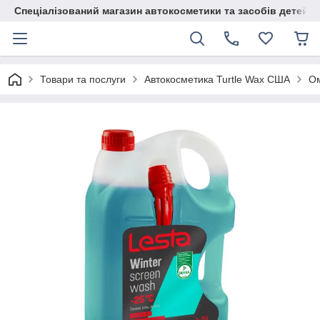
Спеціалізований магазин автокосметики та засобів детейлі
Товари та послуги
Автокосметика Turtle Wax США
Ом