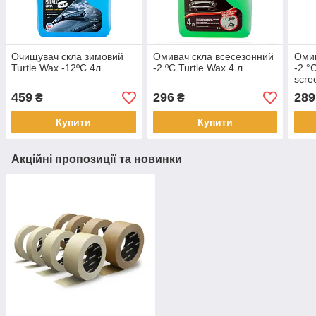
Очищувач скла зимовий
Омивач скла всесезонний
Омив
Turtle Wax -12ºC 4л
-2 ºC Turtle Wax 4 л
-2 °
scre
459
296
289
₴
₴
Купити
Купити
Акційні пропозиції та новинки