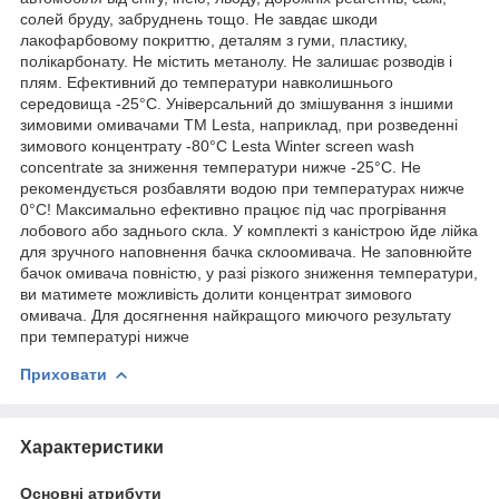
солей бруду, забруднень тощо. Не завдає шкоди
лакофарбовому покриттю, деталям з гуми, пластику,
полікарбонату. Не містить метанолу. Не залишає розводів і
плям. Ефективний до температури навколишнього
середовища -25°С. Універсальний до змішування з іншими
зимовими омивачами TM Lesta, наприклад, при розведенні
зимового концентрату -80°С Lesta Winter screen wash
concentrate за зниження температури нижче -25°С. Не
рекомендується розбавляти водою при температурах нижче
0°С! Максимально ефективно працює під час прогрівання
лобового або заднього скла. У комплекті з каністрою йде лійка
для зручного наповнення бачка склоомивача. Не заповнюйте
бачок омивача повністю, у разі різкого зниження температури,
ви матимете можливість долити концентрат зимового
омивача. Для досягнення найкращого миючого результату
при температурі нижче
Приховати
Характеристики
Основні атрибути