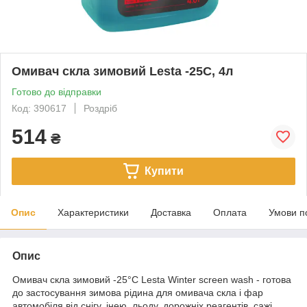
Омивач скла зимовий Lesta -25C, 4л
Готово до відправки
Код: 390617
Роздріб
514
₴
Купити
Опис
Характеристики
Доставка
Оплата
Умови п
Опис
Омивач скла зимовий -25°С Lesta Winter screen wash - готова
до застосування зимова рідина для омивача скла і фар
автомобіля від снігу, інею, льоду, дорожніх реагентів, сажі,