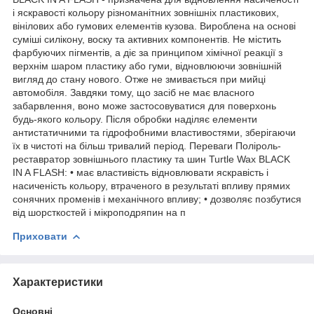
і яскравості кольору різноманітних зовнішніх пластикових,
вінілових або гумових елементів кузова. Вироблена на основі
суміші силікону, воску та активних компонентів. Не містить
фарбуючих пігментів, а діє за принципом хімічної реакції з
верхнім шаром пластику або гуми, відновлюючи зовнішній
вигляд до стану нового. Отже не змивається при мийці
автомобіля. Завдяки тому, що засіб не має власного
забарвлення, воно може застосовуватися для поверхонь
будь-якого кольору. Після обробки наділяє елементи
антистатичними та гідрофобними властивостями, зберігаючи
їх в чистоті на більш тривалий період. Переваги Поліроль-
реставратор зовнішнього пластику та шин Turtle Wax BLACK
IN A FLASH: • має властивість відновлювати яскравість і
насиченість кольору, втраченого в результаті впливу прямих
сонячних променів і механічного впливу; • дозволяє позбутися
від шорсткостей і мікроподряпин на п
Приховати
Характеристики
Основні