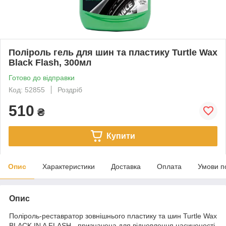
Поліроль гель для шин та пластику Turtle Wax
Black Flash, 300мл
Готово до відправки
Код: 52855
Роздріб
510
₴
Купити
Опис
Характеристики
Доставка
Оплата
Умови п
Опис
Поліроль-реставратор зовнішнього пластику та шин Turtle Wax
BLACK IN A FLASH - призначена для відновлення насиченості