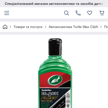
Спеціалізований магазин автокосметики та засобів детейлі
Товари та послуги
Автокосметика Turtle Wax США
По