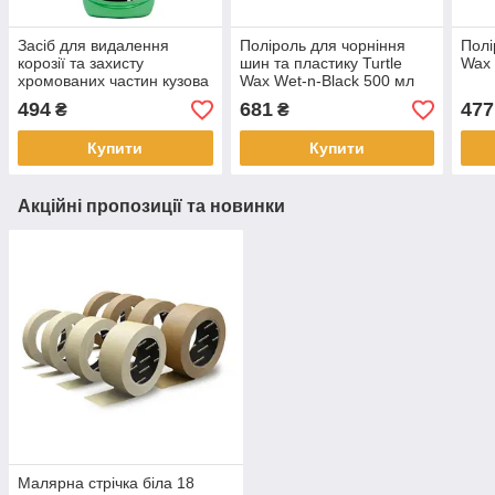
Засіб для видалення
Поліроль для чорніння
Полі
корозії та захисту
шин та пластику Turtle
Wax
хромованих частин кузова
Wax Wet-n-Black 500 мл
Turtle Wax 300 мл
494
681
477
₴
₴
Купити
Купити
Акційні пропозиції та новинки
Малярна стрічка біла 18