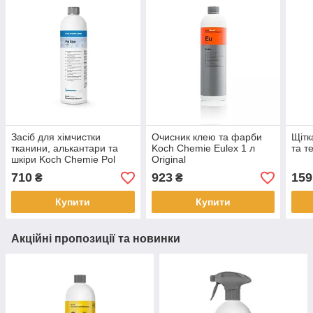
Засіб для хімчистки
Очисник клею та фарби
Щітк
тканини, алькантари та
Koch Chemie Eulex 1 л
та т
шкіри Koch Chemie Pol
Original
Star 1 л Original
710
923
159
₴
₴
Купити
Купити
Акційні пропозиції та новинки