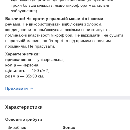
трохи більша кількість, якщо мікрофібра має сильні
забруднення).
Важливо! Не прати у пральній машині з іншими
речами.
Не використовувати відбілювачі з хлором,
кондиціонери та пом'якшувачі, оскільки вони знижують
поглинаючі властивості мікрофібри. Не віджимати і не сушити
в пральній машині, на батареї та під прямим сонячним
промінням. Не прасувати.
Характеристики:
призначення
—
універсальна,
колір
— червона,
щільність
— 180 г/м2,
розмір
— 35х30 см.
Приховати
Характеристики
Основні атрибути
Виробник
Sonax