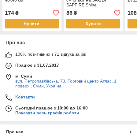
40х40 см
см блакитна SA-214
ZviZ
SAPFIRE Shine
174
86
108
₴
₴
Купити
Купити
Про нас
100% позитивних з 71 відгука за рік
Працює з 31.07.2017
м. Суми
вул. Петропавлівська, 73, Торговий центр Атлас, 1
поверх , Суми, Україна
Контакти
Сьогодні працює з 10:00 до 16:00
Показати весь графік роботи
Про нас