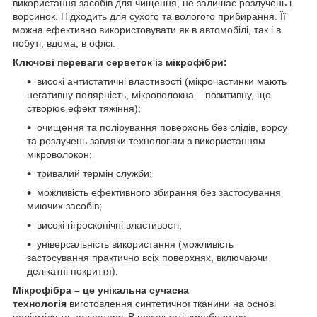
використання засобів для чищення, не залишає розлучень і
ворсинок. Підходить для сухого та вологого прибирання. Її
можна ефективно використовувати як в автомобілі, так і в
побуті, вдома, в офісі.
Ключові переваги серветок із мікрофібри:
високі антистатичні властивості (мікрочастинки мають
негативну полярність, мікроволокна – позитивну, що
створює ефект тяжіння);
очищення та полірування поверхонь без слідів, ворсу
та розлучень завдяки технологіям з використанням
мікроволокон;
тривалий термін служби;
можливість ефективного збирання без застосування
миючих засобів;
високі гігроскопічні властивості;
універсальність використання (можливість
застосування практично всіх поверхнях, включаючи
делікатні покриття).
Мікрофібра – це унікальна сучасна
технологія
виготовлення синтетичної тканини на основі
поліаміду та поліестеру. В результаті виробництва