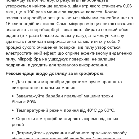
утворюється найтонше волокно, діаметр якого становить 0,06
мкм, що в 100 разів менше за людське волосся. Кожне
волокно мікрофібри розщеплюється хімічним способом ще на
16 клиноподібних ниток. Саме мікророзмір цих ниток визначає
властивість гіперабсорбції – здатність вбирати великий обсяг
рідини (в 7 разів більше за власну вагу), а також унікальну
здатність поглинати мікрочастинки та містити їх у собі. У
процесі сухого очищення поверхні від пилу утворюється
електростатичний ефект, що сприяє ефективному видаленню
пилу. Мікрофібра не ушкоджує поверхню, не залишає
подряпин, підходить для тривалого використання.
Рекомендації щодо догляду за мікрофіброю.
Для прання мікрофібри допустиме ручне прання та
використання пральних машин.
Завантажуйте барабан пральної машини трохи
більше 80%.
Температурний режим прання від 40°С до 60°С.
Серветки з мікрофібри стирають окремо від інших
речей.
Дотримуйтесь дозування вибраного прального засобу
відповідно до рекомендацій виробника (допускається