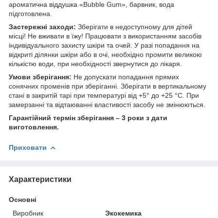
ароматична віддушка «Bubble Gum», барвник, вода
підготовлена.
Заcтережні заходи:
Зберігати в недоступному для дітей
місці! Не вживати в їжу! Працювати з використанням засобів
індивідуального захисту шкіри та очей. У разі попадання на
відкриті ділянки шкіри або в очі, необхідно промити великою
кількістю води, при необхідності звернутися до лікаря.
Умови зберігання:
Не допускати попадання прямих
сонячних променів при зберіганні. Зберігати в вертикальному
стані в закритій тарі при температурі від +5° до +25 °С. При
замерзанні та відтаюванні властивості засобу не змінюються.
Гарантійний термін зберігання – 3 роки з дати
виготовлення.
Приховати
Характеристики
Основні
Виробник
Экокемика