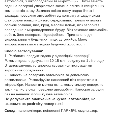
автомобіля, з мікроподряпин та мікротріщин. Потім замість
води на поверхні утворюється захисна плівка із спеціальних
компонентів воску. Захисна плівка воску надає блиск і
захищає поверхню автомобіля від контакту зі шкідливими
факторами навколишнього середовища, такими як волога,
сольові розчини, пил, бруд, масляні плівки, віск запобігає
попаданню в мікроподряпини бруду. Віск захищає автомобіль,
робить його поверхню гідрофобною. Призначено для
використання у будь-яких типах автомийок. Може
використовуватися з водою будь-якої жорсткості.
Спосіб застосування:
1. Розбавити продукт водою у відповідній пропорції.
Рекомендоване дозування 10-15 мл продукту на 1 літр води.
В автоматичних установках керуватися інструкціями
виробників обладнання.
2. Нанести на поверхню автомобіля за допомогою
розпилювача. Розполіруйте нанесений віск серветкою з
мікрофібри. Наносити можна як на мокру вимиту поверхню,
так и на чисту суху поверхню автомобіля. Наносьте за один
раз на невеликі площі кузова автомобіля.
Не допускайте висихання на кузові автомобіля, не
наносьте на розігріту поверхню!
Склад:
нанополімери, неіногенні ПАР <5%, емульгатор,