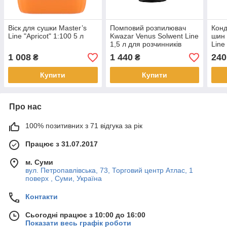
Віск для сушки Master’s
Помповий розпилювач
Конд
Line "Apricot" 1:100 5 л
Kwazar Venus Solwent Line
шин 
1,5 л для розчинників
Lin
Conc
1 008
1 440
240
₴
₴
Купити
Купити
Про нас
100% позитивних з 71 відгука за рік
Працює з 31.07.2017
м. Суми
вул. Петропавлівська, 73, Торговий центр Атлас, 1
поверх , Суми, Україна
Контакти
Сьогодні працює з 10:00 до 16:00
Показати весь графік роботи