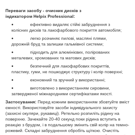
Переваги засобу - очисник дисків з
індикатором
Helpix
Professional
:
ефективно видаляє стійкі забруднення з
колісних дисків та лакофарбового покриття автомобіля;
легко розчиняє пилові, масляні плями,
дорожній бруд та залишки гальмівної системи;
підходить для алюмінієвих, полірованих
металевих, хромованих та матових дисків;
безпечний для лакофарбових покриттів,
пластику, гуми, не пошкоджує структуру і колір поверхні;
економний та зручний у використанні;
виготовлено з використанням сировини,
затвердженої міжнародними сертифікатами якості.
Застосування:
Перед кожним використанням збовтуйте вміст
ємності. Використовуйте засоби індивідуального захисту
(захисні окуляри, рукавиці). Ретельно розпиліть рідину на
поверхню. Зачекайте 20-40 секунд поки рідина вступить в
реакцію з брудом, і в подальшому змінить свій колір на темно-
рожевий. Складні забруднення обробіть щіткою. Очистіть