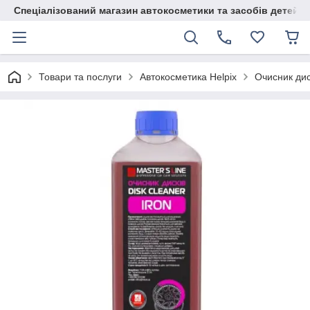
Спеціалізований магазин автокосметики та засобів детейлі
Товари та послуги
Автокосметика Helpix
Очисник диск