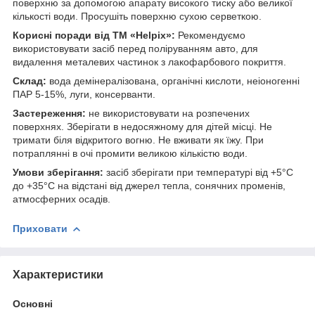
поверхню за допомогою апарату високого тиску або великої
кількості води. Просушіть поверхню сухою серветкою.
Корисні поради від ТМ «Helpix»:
Рекомендуємо
використовувати засіб перед поліруванням авто, для
видалення металевих частинок з лакофарбового покриття.
Склад:
вода демінералізована, органічні кислоти, неіоногенні
ПАР 5-15%, луги, консерванти.
Застереження:
не використовувати на розпечених
поверхнях. Зберігати в недосяжному для дітей місці. Не
тримати біля відкритого вогню. Не вживати як їжу. При
потраплянні в очі промити великою кількістю води.
Умови зберігання:
засіб зберігати при температурі від +5°С
до +35°С на відстані від джерел тепла, сонячних променів,
атмосферних осадів.
Приховати
Характеристики
Основні