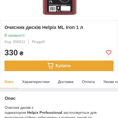
Очисник дисків Helpix ML Iron 1 л
В наявності
Код: 006611
Роздріб
330
₴
Купити
Опис
Характеристики
Доставка
Оплата
Умови п
Опис
Очисник дисків з
індикатором
Helpix
Professional
застосовується для
видалення стійких забруднень з колісних дисків та