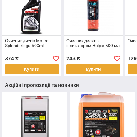
Очисник дисків Ma fra
Очисник дисків з
Очис
Splendorlega 500ml
індикатором Helpix 500 мл
374
243
129
₴
₴
Купити
Купити
Акційні пропозиції та новинки