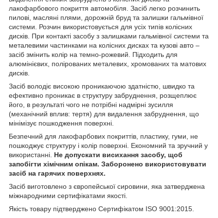
лакофарбового покриття автомобіля. Засіб легко розчинить
пилові, масляні плями, дорожній бруд та залишки гальмівної
системи. Розчин використовується для усіх типів колісних
дисків. При контакті засобу з залишками гальмівної системи та
металевими частинками на колісних дисках та кузові авто –
засіб змінить колір на темно-рожевий. Підходить для
алюмінієвих, полірованих металевих, хромованих та матових
дисків.
Засіб володіє високою проникаючою здатністю, швидко та
ефективно проникає в структуру забруднення, розщеплює
його, в результаті чого не потрібні надмірні зусилля
(механічний вплив: тертя) для видалення забруднення, що
мінімізує пошкодження поверхні.
Безпечний для лакофарбових покриттів, пластику, гуми, не
пошкоджує структуру і колір поверхні. Економний та зручний у
використанні.
Не допускати висихання засобу, щоб
запобігти хімічним опікам.
Заборонено використовувати
засіб на гарячих поверхнях.
Засіб виготовлено з європейської сировини, яка затверджена
міжнародними сертифікатами якості.
Якість товару підтверджено Сертифікатом ISO 9001:2015.