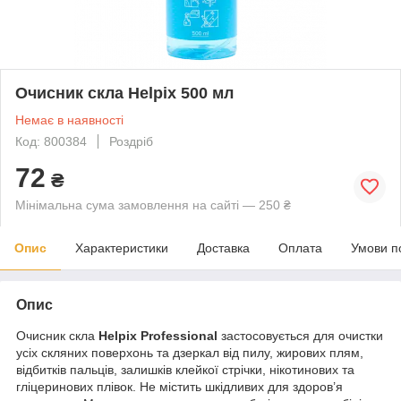
Очисник скла Helpix 500 мл
Немає в наявності
Код: 800384
Роздріб
72
₴
Мінімальна сума замовлення на сайті — 250 ₴
Опис
Характеристики
Доставка
Оплата
Умови п
Опис
Очисник скла
Helpix Professional
застосовується для очистки
усіх скляних поверхонь та дзеркал від пилу, жирових плям,
відбитків пальців, залишків клейкої стрічки, нікотинових та
гліцеринових плівок. Не містить шкідливих для здоров’я