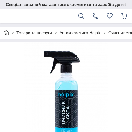
Спеціалізований магазин автокосметики та засобів детейлі
Товари та послуги
Автокосметика Helpix
Очисник скл