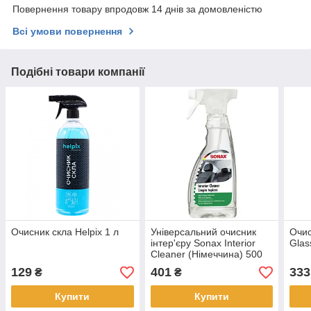
Повернення товару впродовж 14 днів за домовленістю
Всі умови повернення
Подібні товари компанії
Очисник скла Helpix 1 л
Універсальний очисник
Очис
інтер'єру Sonax Interior
Glas
Cleaner (Німеччина) 500
мл
129
401
333
₴
₴
Купити
Купити