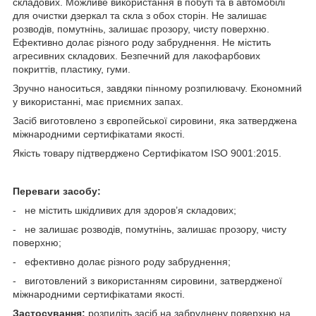
складових. Можливе використання в побуті та в автомобілі
для очистки дзеркал та скла з обох сторін. Не залишає
розводів, помутнінь, залишає прозору, чисту поверхню.
Ефективно долає різного роду забруднення. Не містить
агресивних складових. Безпечний для лакофарбових
покриттів, пластику, гуми.
Зручно наноситься, завдяки пінному розпилювачу. Економний
у використанні, має приємних запах.
Засіб виготовлено з європейської сировини, яка затверджена
міжнародними сертифікатами якості.
Якість товару підтверджено Сертифікатом ISO 9001:2015.
Переваги засобу:
- не містить шкідливих для здоров’я складових;
- не залишає розводів, помутнінь, залишає прозору, чисту
поверхню;
- ефективно долає різного роду забруднення;
- виготовлений з використанням сировини, затвердженої
міжнародними сертифікатами якості.
Застосування:
розпиліть засіб на забруднену поверхню на