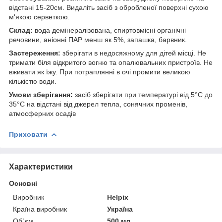
відстані 15-20см. Видаліть засіб з обробленої поверхні сухою
м'якою серветкою.
Склад:
вода демінералізована, спиртовмісні органічні
речовини, аніонні ПАР менш як 5%, запашка, барвник.
Застереження:
зберігати в недосяжному для дітей місці. Не
тримати біля відкритого вогню та опалювальних пристроїв. Не
вживати як їжу. При потраплянні в очі промити великою
кількістю води.
Умови зберігання:
засіб зберігати при температурі від 5°С до
35°С на відстані від джерел тепла, сонячних променів,
атмосферних осадів
Приховати
Характеристики
Основні
Виробник
Helpix
Країна виробник
Україна
Об`єм
500 мл