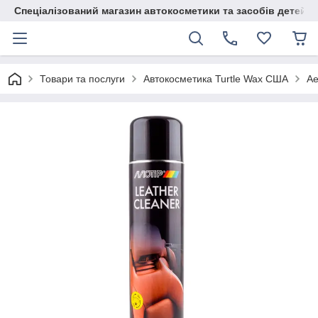
Спеціалізований магазин автокосметики та засобів детейлі
Товари та послуги
Автокосметика Turtle Wax США
Ае