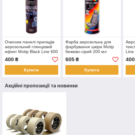
Очисник панелі приладів
Фарба аерозольна для
Аер
аерозольний глянцевий
фарбування шкіри Motip
текс
ефект Motip Black Line 600
бежево-сірий 200 мл
Line
мл TURTLE WAX
400
605
400
₴
₴
Купити
Купити
Акційні пропозиції та новинки