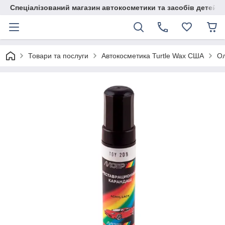
Спеціалізований магазин автокосметики та засобів детейлі
Товари та послуги
Автокосметика Turtle Wax США
Ол