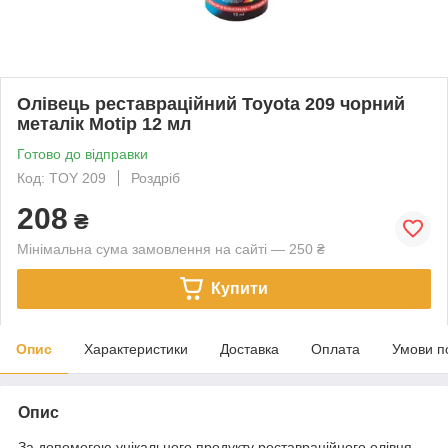
Олівець реставраційний Toyota 209 чорний
металік Motip 12 мл
Готово до відправки
Код: TOY 209
Роздріб
208
₴
Мінімальна сума замовлення на сайті — 250 ₴
Купити
Опис
Характеристики
Доставка
Оплата
Умови п
Опис
За допомогою унікального продукту реставраційного олівця