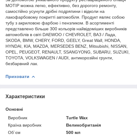
MOTIP можна легко, ефективно, без дорогого ремонту,
самостійно усунути дрібні подряпини і відколи на
лакофарбовому покритті автомобіля. Продукт являє собою
тубу з акриловою фарбою і пензликом. В асортименті
представлено більше 300 кольорів найвідоміших виробників
автомобілів в світі DAEWOO / CHEVROLET, ВАЗ / Лада,
SKODA, BMW, CHERY, FORD, GEELY, Great Wall, HONDA,
HYNDAI, KIA, MAZDA, MERSEDES BENZ, Mitsubishi, NISSAN,
OPEL, PEUGEOT, RENAULT, SSANGYONG, SUBARU, SUZUKI,
TOYOTA, VOLKSWAGEN / AUDI, антикорозійні грунти,
безбарвний лак.
Приховати
Характеристики
Основні
Виробник
Turtle Wax
Країна виробник
Великобританія
Об`єм
500 мл