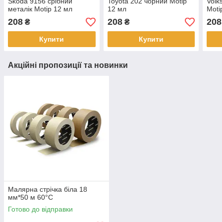
Skoda 9156 срібний
Toyota 202 чорний Motip
Volk
металік Motip 12 мл
12 мл
Moti
208
208
208
₴
₴
Купити
Купити
Акційні пропозиції та новинки
Малярна стрічка біла 18
мм*50 м 60°С
Готово до відправки