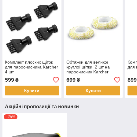
Комплект плоских щіток
Обтяжки для великої
Комп
для пароочисника Karcher
круглої щітки, 2 шт на
для 
4 шт
пароочисник Karcher
599
699
899
₴
₴
Купити
Купити
Акційні пропозиції та новинки
–25%