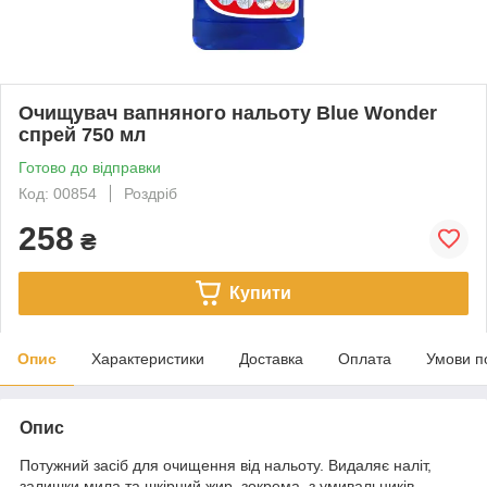
Очищувач вапняного нальоту Blue Wonder
спрей 750 мл
Готово до відправки
Код: 00854
Роздріб
258
₴
Купити
Опис
Характеристики
Доставка
Оплата
Умови п
Опис
Потужний засіб для очищення від нальоту. Видаляє наліт,
залишки мила та шкірний жир, зокрема, з умивальників,