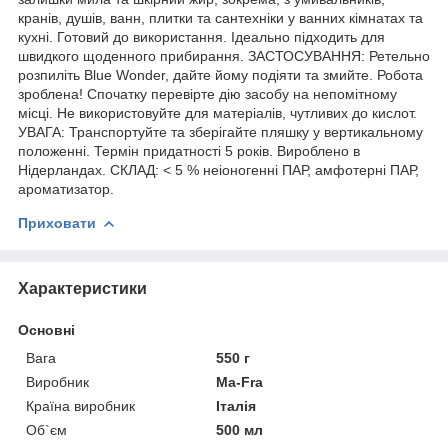
кранів, душів, ванн, плитки та сантехніки у ванних кімнатах та
кухні. Готовий до використання. Ідеально підходить для
швидкого щоденного прибирання. ЗАСТОСУВАННЯ: Ретельно
розпиліть Blue Wonder, дайте йому подіяти та змийте. Робота
зроблена! Спочатку перевірте дію засобу на непомітному
місці. Не використовуйте для матеріалів, чутливих до кислот.
УВАГА: Транспортуйте та зберігайте пляшку у вертикальному
положенні. Термін придатності 5 років. Вироблено в
Нідерландах. СКЛАД: < 5 % неіоногенні ПАР, амфотерні ПАР,
ароматизатор.
Приховати
Характеристики
Основні
Вага
550 г
Виробник
Ma-Fra
Країна виробник
Італія
Об`єм
500 мл