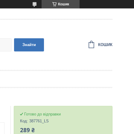
Кошик
КОШИК
Знайти
Готово до відправки
Код:
387761_LS
289 ₴