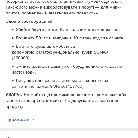
поверхонь, металів, скла, пластикових і гумових деталей.
Також його можна використовувати в побуті — для мийки
плитки, порцеляни й емальованих поверхонь.
Спосіб застосування:
Збийте бруд з автомобіля сильним струменем води.
Розчиніть 50 мл шампуню в 10 літрах води та спіньте.
Вимийте кузов автомобіля за
допомогою багатофункціональної губки SONAX
(428000).
Змийте залишки шампуню і бруду великою кількістю
чистої води.
Висушіть поверхню за допомогою серветки із
синтетичної замші SONAX (417700)
УВАГА!:
Не мийте під прямими сонячними променями або
гарячі лакофарбові покритті. Не допускайте замерзання
продукту.
Приховати