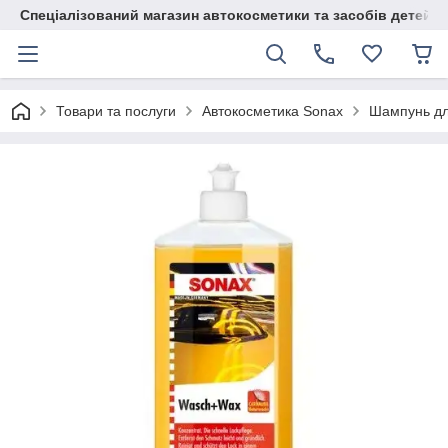
Спеціалізований магазин автокосметики та засобів детейлі
Товари та послуги
Автокосметика Sonax
Шампунь дл