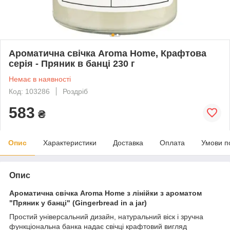
Ароматична свічка Aroma Home, Крафтова
серія - Пряник в банці 230 г
Немає в наявності
Код: 103286
Роздріб
583
₴
Опис
Характеристики
Доставка
Оплата
Умови п
Опис
Ароматична свічка Aroma Home з лінійки з ароматом
"Пряник у банці" (Gingerbread in a jar)
Простий універсальний дизайн, натуральний віск і зручна
функціональна банка надає свічці крафтовий вигляд