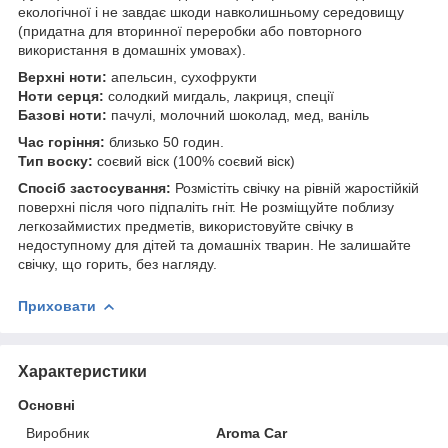
екологічної і не завдає шкоди навколишньому середовищу
(придатна для вторинної переробки або повторного
використання в домашніх умовах).
Верхні ноти:
апельсин, сухофрукти
Ноти серця:
солодкий мигдаль, лакриця, спеції
Базові ноти:
пачулі, молочний шоколад, мед, ваніль
Час горіння:
близько 50 годин.
Тип воску:
соєвий віск (100% соєвий віск)
Спосіб застосування:
Розмістіть свічку на рівній жаростійкій
поверхні після чого підпаліть гніт. Не розміщуйте поблизу
легкозаймистих предметів, використовуйте свічку в
недоступному для дітей та домашніх тварин. Не залишайте
свічку, що горить, без нагляду.
Приховати
Характеристики
Основні
Виробник
Aroma Car