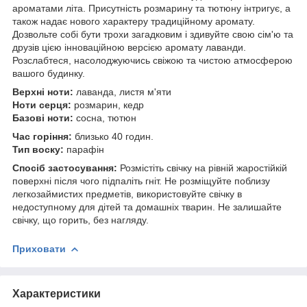
ароматами літа. Присутність розмарину та тютюну інтригує, а
також надає нового характеру традиційному аромату.
Дозвольте собі бути трохи загадковим і здивуйте свою сім'ю та
друзів цією інноваційною версією аромату лаванди.
Розслабтеся, насолоджуючись свіжою та чистою атмосферою
вашого будинку.
Верхні ноти:
лаванда, листя м'яти
Ноти серця:
розмарин, кедр
Базові ноти:
сосна, тютюн
Час горіння:
близько 40 годин.
Тип воску:
парафін
Спосіб застосування:
Розмістіть свічку на рівній жаростійкій
поверхні після чого підпаліть гніт. Не розміщуйте поблизу
легкозаймистих предметів, використовуйте свічку в
недоступному для дітей та домашніх тварин. Не залишайте
свічку, що горить, без нагляду.
Приховати
Характеристики