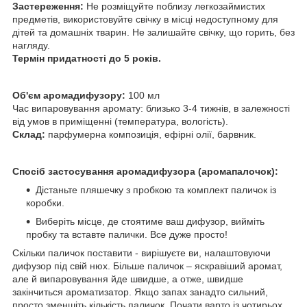
Застереження:
Не розміщуйте поблизу легкозаймистих
предметів, використовуйте свічку в місці недоступному для
дітей та домашніх тварин. Не залишайте свічку, що горить, без
нагляду.
Термін придатності до 5 років.
Об'єм аромадифузору:
100 мл
Час випаровування аромату: близько 3-4 тижнів, в залежності
від умов в приміщенні (температура, вологість).
Склад:
парфумерна композиція, ефірні олії, барвник.
Спосіб застосування аромадифузора (аромапалочок):
Дістаньте пляшечку з пробкою та комплект паличок із
коробки.
Виберіть місце, де стоятиме ваш дифузор, вийміть
пробку та вставте палички. Все дуже просто!
Скільки паличок поставити - вирішуєте ви, налаштовуючи
дифузор під свій нюх. Більше паличок – яскравіший аромат,
але й випаровування йде швидше, а отже, швидше
закінчиться ароматизатор. Якщо запах занадто сильний,
просто зменшіть кількість паличок. Почати варто із чотирьох.