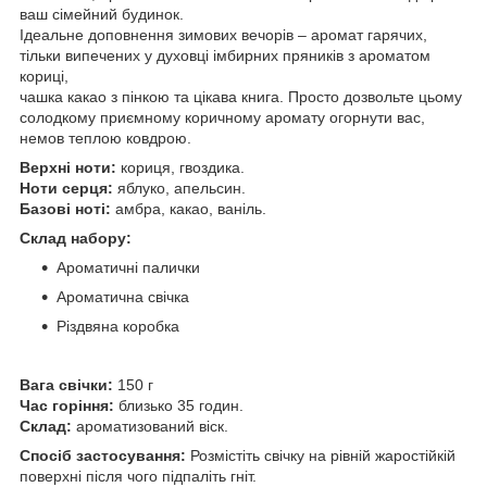
ваш сімейний будинок.
Ідеальне доповнення зимових вечорів – аромат гарячих,
тільки випечених у духовці імбирних пряників з ароматом
кориці,
чашка какао з пінкою та цікава книга. Просто дозвольте цьому
солодкому приємному коричному аромату огорнути вас,
немов теплою ковдрою.
Верхні ноти:
кориця, гвоздика.
Ноти серця:
яблуко, апельсин.
Базові ноті:
амбра, какао, ваніль.
Склад набору:
Ароматичні палички
Ароматична свічка
Різдвяна коробка
Вага свічки:
150 г
Час горіння:
близько 35 годин.
Склад:
ароматизований віск.
Спосіб застосування:
Розмістіть свічку на рівній жаростійкій
поверхні після чого підпаліть гніт.