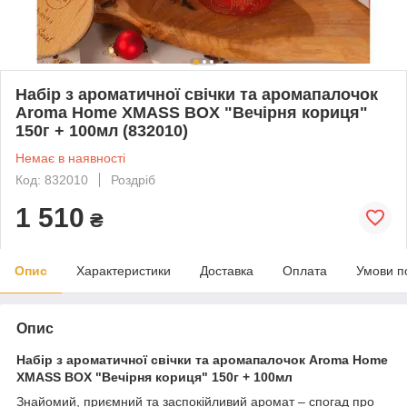
Набір з ароматичної свічки та аромапалочок
Aroma Home XMASS BOX "Вечірня кориця"
150г + 100мл (832010)
Немає в наявності
Код: 832010
Роздріб
1 510
₴
Опис
Характеристики
Доставка
Оплата
Умови п
Опис
Набір з ароматичної свічки та аромапалочок Aroma Home
XMASS BOX "Вечірня кориця" 150г + 100мл
Знайомий, приємний та заспокійливий аромат – спогад про