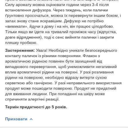
Силу аромату можна оцінювати години через 3-4 після
встановлення дифузора. Через тиждень, коли палички
ґрунтовно просочаться, можна їх перевернути іншим боком, і
запах знову стане яскравішим. Дифузор не потрібно
«вимикати», йдучи з дому і на ніч, він працює цілодобово.
Тільки якщо ви їдете на тривалий проміжок часу (відпустка,
довге відрядження), тоді є сенс вийняти палички і закрити
пляшку пробкою.
Застереження:
Увага! Необхідно уникати безпосереднього
контакту паличок із різними поверхнями. Флакон з
ароматичною рідиною повинен бути захищений від
випадкового перевертання, щоб унеможливити негативний
вплив ароматичної рідини на поверхні. У разі розливання
рідини на поверхню, необхідно відразу витерти сухою
серветкою або ганчіркою. У разі неправильного використання
продукт може пошкодити поверхню. Продукт не придатний
для вживання людини. При попаданні на шкіру може
спричиняти алергічні реакції.
Термін придатності до 5 років.
Приховати