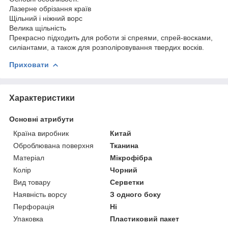
Лазерне обрізання країв
Щільний і ніжний ворс
Велика щільність
Прекрасно підходить для роботи зі спреями, спрей-восками,
силіантами, а також для розполіровування твердих восків.
Приховати
Характеристики
Основні атрибути
Країна виробник
Китай
Оброблювана поверхня
Тканина
Матеріал
Мікрофібра
Колір
Чорний
Вид товару
Серветки
Наявність ворсу
З одного боку
Перфорація
Ні
Упаковка
Пластиковий пакет