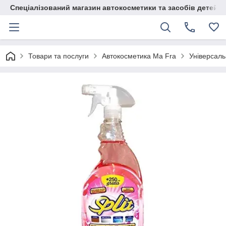
Спеціалізований магазин автокосметики та засобів детейлі
Товари та послуги
Автокосметика Ma Fra
Універсаль