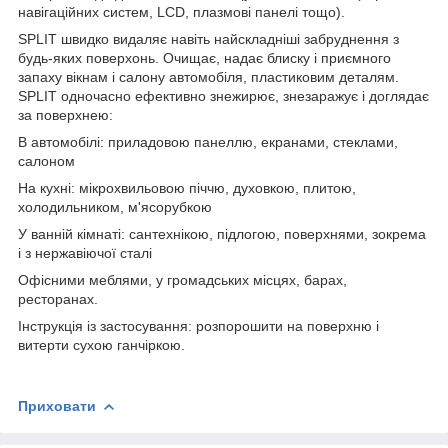
навігаційних систем, LCD, плазмові панелі тощо).
SPLIT швидко видаляє навіть найскладніші забруднення з
будь-яких поверхонь. Очищає, надає блиску і приємного
запаху вікнам і салону автомобіля, пластиковим деталям.
SPLIT одночасно ефективно знежирює, знезаражує і доглядає
за поверхнею:
В автомобілі: приладовою панеллю, екранами, стеклами,
салоном
На кухні: мікрохвильовою піччю, духовкою, плитою,
холодильником, м'ясорубкою
У ванній кімнаті: сантехнікою, підлогою, поверхнями, зокрема
і з нержавіючої сталі
Офісними меблями, у громадських місцях, барах,
ресторанах.
Інструкція із застосування: розпорошити на поверхню і
витерти сухою ганчіркою.
Приховати