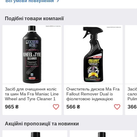
Всі умови повернення
Подібні товари компанії
Засіб для очищення коліс
Очиститель дисков Ma Fra
Засі
та шин Ma Fra Maniac Line
Fallout Remover Dual із
сало
Wheel and Tyre Cleaner 1
фіолетовою індикацією
Puli
л
500 мл
965
566
366
₴
₴
Акційні пропозиції та новинки