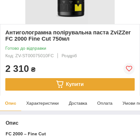
Антиголограмна полірувальна паста ZviZZer
FC 2000 Fine Cut 750мл
Готово до відправки
Код: ZV-ST00075010FC
Роздріб
2 310
₴
Купити
Опис
Характеристики
Доставка
Оплата
Умови п
Опис
FC 2000 – Fine Cut