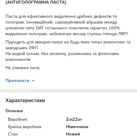
(АНТИГОЛОГРАМНА ПАСТА)
Паста для ефективного видалення дрібних дефектів та
голограм. Інноваційний, саморуйнівний абразив оксиду
алюмінію типу DAT останнього покоління гарантує 100%
видалення голограм, забезпечує високу ступінь глянцю ЛФП.
Підходить для використання на будь-яких типах ремонтних та
заводських ЛФП.
На водній основі, без силікону, розчинника та філінгових
компонентів.
Не утворює пилу.
Приховати
Характеристики
Основні
Виробник
ZviZZer
Країна виробник
Німеччина
Стан
Новий