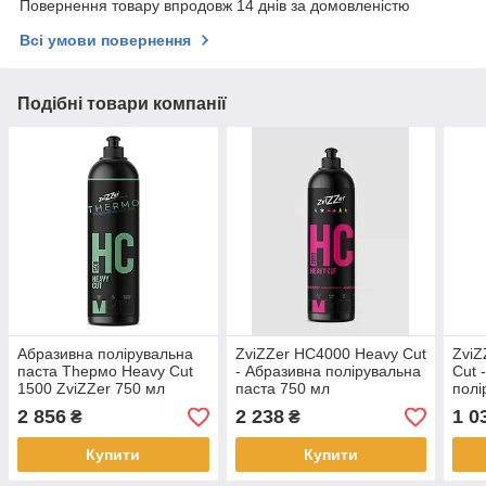
Повернення товару впродовж 14 днів за домовленістю
Всі умови повернення
Подібні товари компанії
Абразивна полірувальна
ZviZZer HC4000 Heavy Cut
ZviZ
паста Thермо Heavy Cut
- Абразивна полірувальна
Cut 
1500 ZviZZer 750 мл
паста 750 мл
полі
мл
2 856
2 238
1 0
₴
₴
Купити
Купити