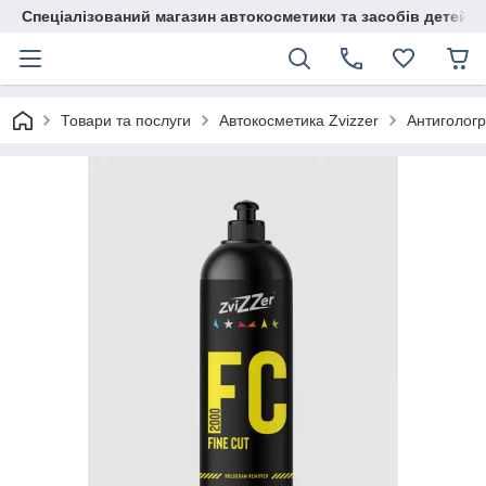
Спеціалізований магазин автокосметики та засобів детейлі
Товари та послуги
Автокосметика Zvizzer
Антигологр