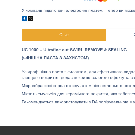
У компанії підключені електронні платежі. Тепер ви мож
Опис
UC 1000 – Ultrafine cut
SWIRL REMOVE & SEALING
(ФІНІШНА ПАСТА З ЗАХИСТОМ)
Ультрафінішна паста з силантом, для ефективного вида
глянцеве покриття, додає покритю вологого ефекту та з
Мікроабразивні зерна оксиду алюмінію останнього покол
Містить емульсію для керамічного покриття, яка забезп
Рекомендується використовувати з DA полірувальною м