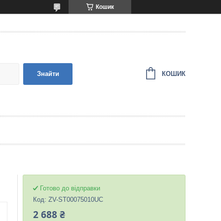
Кошик
КОШИК
Знайти
Готово до відправки
Код:
ZV-ST00075010UC
2 688 ₴