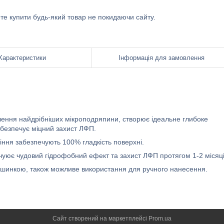
ете купити будь-який товар не покидаючи сайту.
Характеристики
Інформація для замовлення
лення найдрібніших мікроподряпини, створює ідеальне глибоке
абезпечує міцний захист ЛФП.
іння забезпечують 100% гладкість поверхні.
ечуює чудовий гідрофобний ефект та захист ЛФП протягом 1-2 місяці
ашинкою, також можливе використання для ручного нанесення.
Сайт створений на маркетплейсі
Prom.ua