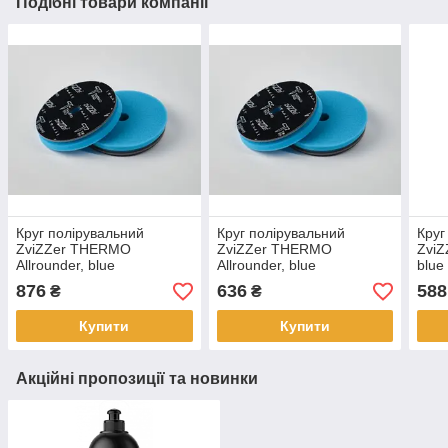
Подібні товари компанії
Круг полірувальний
Круг полірувальний
Круг
ZviZZer THERMO
ZviZZer THERMO
ZviZ
Allrounder, blue
Allrounder, blue
blue
Ø160/20/150 mm, синій,
Ø140/20/125 mm, синій,
сині
876
636
588
₴
₴
екстражорсткий
екстражорсткий
Купити
Купити
Акційні пропозиції та новинки