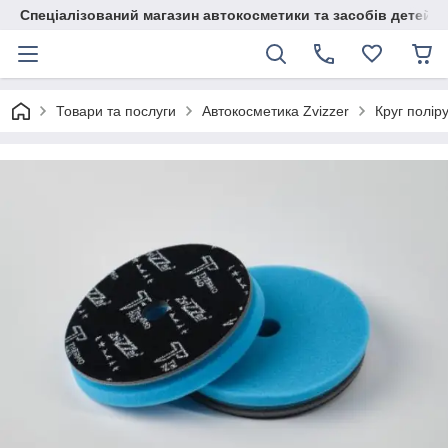
Спеціалізований магазин автокосметики та засобів детейлі
Товари та послуги
Автокосметика Zvizzer
Круг полір