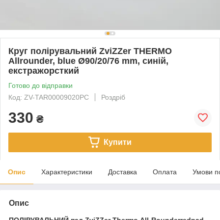
Круг полірувальний ZviZZer THERMO
Allrounder, blue Ø90/20/76 mm, синій,
екстражорсткий
Готово до відправки
Код: ZV-TAR00009020PC
Роздріб
330
₴
Купити
Опис
Характеристики
Доставка
Оплата
Умови п
Опис
ПОЛІРУВАЛЬНИЙ пад
ZviZZer Thermo
All
-
Rounder
redpad,