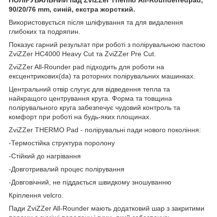
90/20/76 mm
, синій, екстра жорсткий.
Використовується після шліфування та для видалення
глибоких та подряпин.
Показує гарний результат при роботі з полірувальною пастою
ZviZZer HC4000 Heavy Cut та ZviZZer Pre Cut.
ZviZZer All-Rounder pad підходить для роботи на
ексцентрикових(da) та роторних полірувальних машинках.
Центральний отвір слугує для відведення тепла та
найкращого центрування круга. Форма та товщина
полірувального круга забезпечує чудовий контроль та
комфорт при роботі на будь-яких площинах.
ZviZZer THERMO Pad - полірувальні пади нового покоління:
-Термостійка структура поролону
-Стійкий до нагрівання
-Довготривалий процес полірування
-Довговічний, не піддається швидкому зношуванню
Кріплення velcro.
Пади ZviZZer All-Rounder мають додатковий шар з закритими