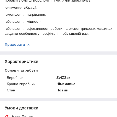
порами з суміші поролону і гуми, який забезпечує:
-зниження вібрації;
-зменшення нагрівання;
-збільшення міцності;
-збільшення ефективності роботи на ексцентрикових машинах
завдяки особливому профілю і збільшеній вазі.
Приховати
Характеристики
Основні атрибути
Виробник
ZviZZer
Країна виробник
Німеччина
Стан
Новий
Умови доставки
Нова Пошта