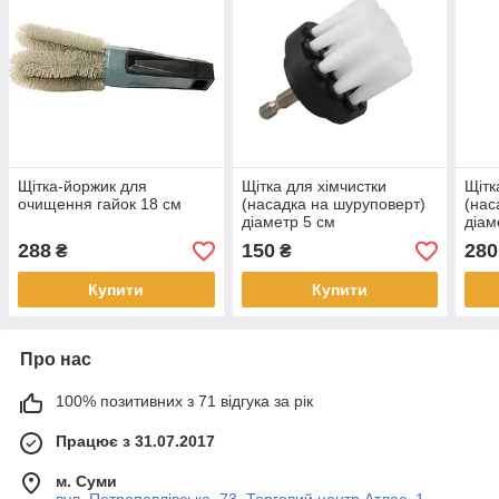
Щітка-йоржик для
Щітка для хімчистки
Щітк
очищення гайок 18 см
(насадка на шуруповерт)
(нас
діаметр 5 см
діам
288
150
280
₴
₴
Купити
Купити
Про нас
100% позитивних з 71 відгука за рік
Працює з 31.07.2017
м. Суми