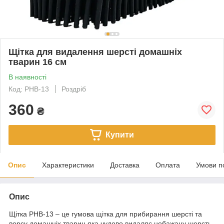
Щітка для видалення шерсті домашніх
тварин 16 см
В наявності
Код: PHB-13
Роздріб
360
₴
Купити
Опис
Характеристики
Доставка
Оплата
Умови п
Опис
Щітка PHB-13 – це гумова щітка для прибирання шерсті та
ворсу домашніх тварин яка чудово видаляє небажану шерсть