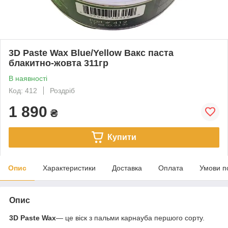
3D Paste Wax Blue/Yellow Вакс паста
блакитно-жовта 311гр
В наявності
Код: 412
Роздріб
1 890
₴
Купити
Опис
Характеристики
Доставка
Оплата
Умови п
Опис
3D Paste Wax
— це віск з пальми карнауба першого сорту.