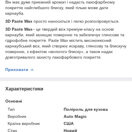
Він має дуже приємний аромат і надасть лакофарбному
покриттю найглибшого блиску, який тільки може дати
карнауба.
3D Paste Wax
просто наноситься і легко розполіровується.
3D Paste Wax
– це твердий віск преміум-класу на основі
карнауби, який захищає поверхню та забезпечує глянсове та
гідрофобне покриття. Paste Wax містить високоякісний
карнаубський віск, який створює яскраву, глянсову та блискучу
поверхню, з ефектом «вологого блиску», а також надає
довготривалого захисту лакофарбового покриття.
Приховати
Характеристики
Основні
Тип
Поліроль для кузова
Виробник
Auto Magic
Країна виробник
США
Стан
Новий