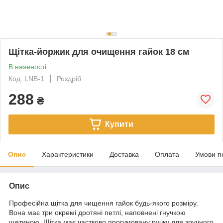
Щітка-йоржик для очищення гайок 18 см
В наявності
Код: LNB-1
Роздріб
288
₴
Купити
Опис
Характеристики
Доставка
Оплата
Умови п
Опис
Професійна щітка для чищення гайок будь-якого розміру.
Вона має три окремі дротяні петлі, наповнені гнучкою
щетиною. Щітка має частково прогумовану ручку для зручного