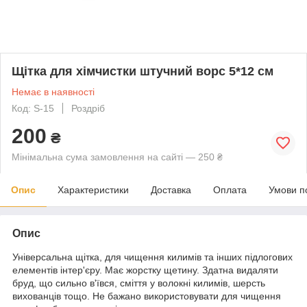
Щітка для хімчистки штучний ворс 5*12 см
Немає в наявності
Код: S-15
Роздріб
200
₴
Мінімальна сума замовлення на сайті — 250 ₴
Опис
Характеристики
Доставка
Оплата
Умови п
Опис
Універсальна щітка, для чищення килимів та інших підлогових
елементів інтер'єру. Має жорстку щетину. Здатна видаляти
бруд, що сильно в'ївся, сміття у волокні килимів, шерсть
вихованців тощо. Не бажано використовувати для чищення