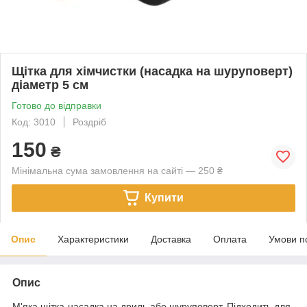
Щітка для хімчистки (насадка на шуруповерт)
діаметр 5 см
Готово до відправки
Код: 3010
Роздріб
150
₴
Мінімальна сума замовлення на сайті — 250 ₴
Купити
Опис
Характеристики
Доставка
Оплата
Умови п
Опис
М'яка щітка-насадка на дриль або шуруповерт. Підходить для