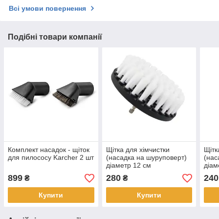
Всі умови повернення
Подібні товари компанії
Комплект насадок - щіток
Щітка для хімчистки
Щітк
для пилососу Karcher 2 шт
(насадка на шуруповерт)
(нас
діаметр 12 см
діам
899
280
240
₴
₴
Купити
Купити