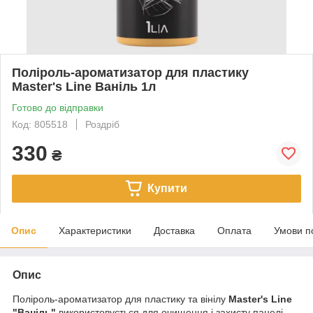
Поліроль-ароматизатор для пластику
Master's Line Ваніль 1л
Готово до відправки
Код: 805518
Роздріб
330
₴
Купити
Опис
Характеристики
Доставка
Оплата
Умови п
Опис
Поліроль-ароматизатор для пластику та вінілу
Master's Line
"Ваніль"
використовується для очищення і захисту панелі