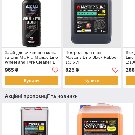
Засіб для очищення коліс
Поліроль для шин
Віск
та шин Ma Fra Maniac Line
Master's Line Black Rubber
Line
Wheel and Tyre Cleaner 1
1:3 5 л
1:10
л
965
825
288
₴
₴
Купити
Купити
Акційні пропозиції та новинки