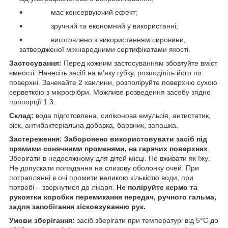
має консервуючий ефект;
зручний та економний у використанні;
виготовлено з використанням сировини,
затвердженої міжнародними сертифікатами якості.
Застосування:
Перед кожним застосуванням збовтуйте вміст
ємності. Нанесіть засіб на м’яку губку, розподіліть його по
поверхні. Зачекайте 2 хвилини, розполіруйте поверхню сухою
серветкою з мікрофібри. Можливе розведення засобу згідно
пропорції 1:3.
Склад:
вода підготовлена, силіконова емульсія, антистатик,
віск, антибактеріальна добавка, барвник, запашка.
Застереження:
Заборонено використовувати засіб під
прямими сонячними променями, на гарячих поверхнях
.
Зберігати в недосяжному для дітей місці. Не вживати як їжу.
Не допускати попадання на слизову оболонку очей. При
потраплянні в очі промити великою кількістю води, при
потребі – звернутися до лікаря.
Не поліруйте кермо та
рукоятки коробки перемикання передач, ручного гальма,
задля запобігання зісковзуванню рук.
Умови зберігання:
засіб зберігати при температурі від 5°С до