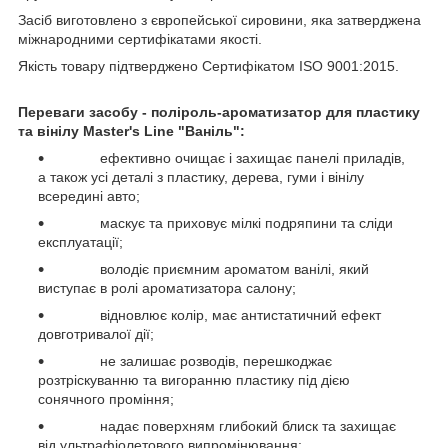
Засіб виготовлено з європейської сировини, яка затверджена
міжнародними сертифікатами якості.
Якість товару підтверджено Сертифікатом ISO 9001:2015.
Переваги засобу - поліроль-ароматизатор для пластику
та вінілу
Master's Line
"Ваніль"
:
ефективно очищає і захищає панелі приладів,
а також усі деталі з пластику, дерева, гуми і вінілу
всередині авто;
маскує та приховує мілкі подряпини та сліди
експлуатації;
володіє приємним ароматом ванілі, який
виступає в ролі ароматизатора салону;
відновлює колір, має антистатичний ефект
довготривалої дії;
не залишає розводів, перешкоджає
розтріскуванню та вигоранню пластику під дією
сонячного проміння;
надає поверхням глибокий блиск та захищає
від ультрафіолетового випромінювання;