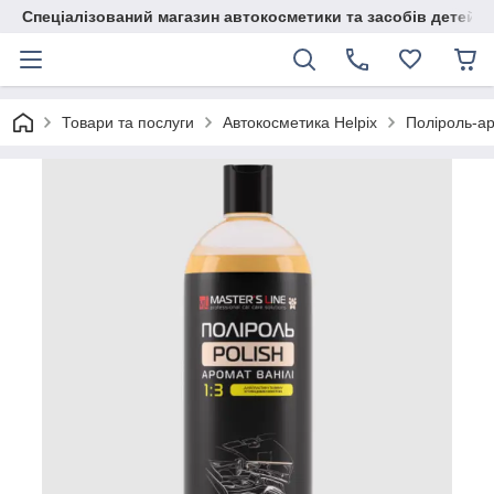
Спеціалізований магазин автокосметики та засобів детейлі
Товари та послуги
Автокосметика Helpix
Поліроль-ар