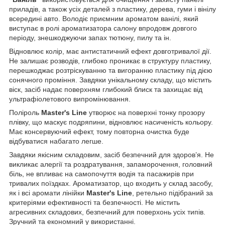
приладів, а також усіх деталей з пластику, дерева, гуми і вінілу
всередині авто. Володіє приємним ароматом ванілі, який
виступає в ролі ароматизатора салону впродовж довгого
періоду, знешкоджуючи запах тютюну, пилу та ін.
Відновлює колір, має антистатичний ефект довготривалої дії.
Не залишає розводів, глибоко проникає в структуру пластику,
перешкоджає розтріскуванню та вигоранню пластику під дією
сонячного проміння. Завдяки унікальному складу, що містить
віск, засіб надає поверхням глибокий блиск та захищає від
ультрафіолетового випромінювання.
Поліроль
Master's Line
утворює на поверхні тонку прозору
плівку, що маскує подряпини, відновлює насиченість кольору.
Має консервуючий ефект, тому повторна очистка буде
відбуватися набагато легше.
Завдяки якісним складовим, засіб безпечний для здоров’я. Не
викликає алергії та роздратування, запаморочення, головний
біль, не впливає на самопочуття водія та пасажирів при
тривалих поїздках. Ароматизатор, що входить у склад засобу,
як і всі аромати лінійки
Master's Line
, ретельно підібраний за
критеріями ефективності та безпечності. Не містить
агресивних складових, безпечний для поверхонь усіх типів.
Зручний та економний у використанні.