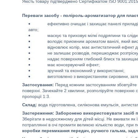
Якість товару підтверджено Сертифікатом ISO 9001:2015
Переваги засобу - поліроль-ароматизатор для пласт
ефективно очищає і захищає панелі приладів, а та
авто;
маскує та приховує мілкі подряпини та сліди е
володіє приємним ароматом ванілі, який висту
відновлює колір, має антистатичний ефект дов
не залишає розводів, перешкоджає розтріскуван
надає поверхням глибокий блиск та захищає ві
має консервуючий ефект;
зручний та економний у використанні;
виготовлено з використанням сировини, затвер
Застосування:
Перед кожним застосуванням збовтуйте вмі
поверхні. Зачекайте 2 хвилини, розполіруйте поверхню 
пропорції 1:3.
Склад:
вода підготовлена, силіконова емульсія, антистат
Застереження:
Заборонено використовувати засіб п
Зберігати в недосяжному для дітей місці. Не вживати як
потраплянні в очі промити великою кількістю води, при п
коробки перемикання передач, ручного гальма, задл