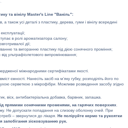
.
ику та вінілу
Master's Line
"Ваніль"
:
кож усі деталі з пластику, дерева, гуми і вінілу всередині
ксплуатації;
пає в ролі ароматизатора салону;
готривалої дії;
ню та вигоранню пластику під дією сонячного проміння;
д ультрафіолетового випромінювання;
дженої міжнародними сертифікатами якості.
ст ємності. Нанесіть засіб на м’яку губку, розподіліть його по
сухою серветкою з мікрофібри. Можливе розведення засобу згідно
ик, віск, антибактеріальна добавка, барвник, запашка.
ід прямими сонячними променями, на гарячих поверхнях
.
 їжу. Не допускати попадання на слизову оболонку очей. При
отребі – звернутися до лікаря.
Не поліруйте кермо та рукоятки
я запобігання зісковзуванню рук.