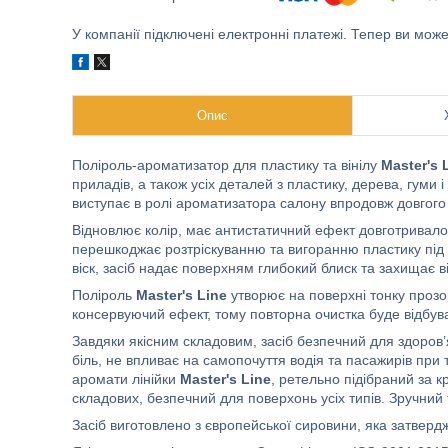
У компанії підключені електронні платежі. Тепер ви мож
Опис
Поліроль-ароматизатор для пластику та вінілу
Master's 
приладів, а також усіх деталей з пластику, дерева, гуми 
виступає в ролі ароматизатора салону впродовж довгого 
Відновлює колір, має антистатичний ефект довготривалої 
перешкоджає розтріскуванню та вигоранню пластику під 
віск, засіб надає поверхням глибокий блиск та захищає 
Поліроль
Master's Line
утворює на поверхні тонку прозо
консервуючий ефект, тому повторна очистка буде відбув
Завдяки якісним складовим, засіб безпечний для здоров’
біль, не впливає на самопочуття водія та пасажирів при т
аромати лінійки
Master's Line
, ретельно підібраний за к
складових, безпечний для поверхонь усіх типів. Зручний
Засіб виготовлено з європейської сировини, яка затвер