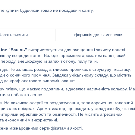
ете купити будь-який товар не покидаючи сайту.
Характеристики
Інформація для замовлення
Line "Ваніль"
використовується для очищення і захисту панелі
і вінілу всередині авто. Володіє приємним ароматом ванілі, який
періоду, знешкоджуючи запах тютюну, пилу та ін.
дії. Не залишає розводів, глибоко проникає в структуру пластику,
дією сонячного проміння. Завдяки унікальному складу, що містить
від ультрафіолетового випромінювання.
ру плівку, що маскує подряпини, відновлює насиченість кольору. М
атися набагато легше.
я. Не викликає алергії та роздратування, запаморочення, головний
ривалих поїздках. Ароматизатор, що входить у склад засобу, як і всі
ритеріями ефективності та безпечності. Не містить агресивних
 та економний у використанні.
джена міжнародними сертифікатами якості.