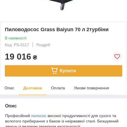
Пиловодосос Grass Baiyun 70 л 2турбіни
В наявності
Код: PS-0117
Роздріб
19 016
₴
Купити
Опис
Доставка
Оплата
Умови повернення
Опис
Професійний
пилосос
високої продуктивності для сухого та
вологого прибирання з баком із неіржавкої сталі. Безшумний
двигун із великим терміном експлуатації.