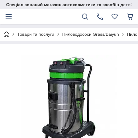
Спеціалізований магазин автокосметики та засобів детейлі
Товари та послуги
Пиловодососи Grass/Baiyun
Пилов