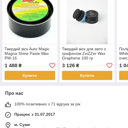
Твердий віск Auto Magic
Твердий віск для авто з
Пол
Magna Shine Paste Wax
графеном ZviZZer Wax
Whit
PW-16
Graphene 100 гр
очис
авто
1 488
3 126
1 0
₴
₴
Купити
Купити
Про нас
100% позитивних з 71 відгука за рік
Працює з 31.07.2017
м. Суми