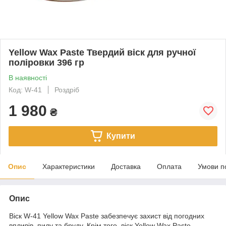
Yellow Wax Paste Твердий віск для ручної
поліровки 396 гр
В наявності
Код: W-41
Роздріб
1 980
₴
Купити
Опис
Характеристики
Доставка
Оплата
Умови п
Опис
Віск W-41 Yellow Wax Paste забезпечує захист від погодних
впливів, пилу та бруду. Крім того, віск Yellow Wax Paste