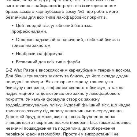
виготовлено з найкращих інгредієнтів із використанням
бразильського карнаубського воску №1, що робить його
безпечним для всіх типів лакофарбових покриттів.
Цей твердий віск улюблений багатьма
професіоналами.
Створює надзвичайно насичений, глибокий блиск із
тривалим захистом
Неабразивна формула
Безпечний для всіх типів фарби
E-Z Wax Paste є високоякісним карнаубським твердим воском.
Для більш тривалого захисту та блиску, до його складу додані
передові полімери. Віск створює яскраву, глянсову та
блискучу поверхню, з ефектом «вологого блиску», а також
надає міцного та довготривалого захисту лакофарбового
покриття. Унікальна формула створює захисну
водовідштовхувальну плівку. Чудовий фінішний віск, що надає
тривалого захисту від впливу навколишнього середовища.
Дорожній бруд, комахи, жир та інші забруднення легко
зчищаються з покритою воском поверхні. Віск також заповнює
незначні пошкодження та подряпини, для збереження
первісної краси автомобіля. Простий у використанні і не