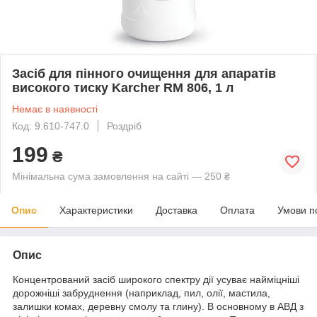
Засіб для пінного очищення для апаратів
високого тиску Karcher RM 806, 1 л
Немає в наявності
Код: 9.610-747.0
Роздріб
199
₴
Мінімальна сума замовлення на сайті — 250 ₴
Опис
Характеристики
Доставка
Оплата
Умови п
Опис
Концентрований засіб широкого спектру дії усуває найміцніші
дорожніші забруднення (наприклад, пил, олії, мастила,
залишки комах, деревну смолу та глину). В основному в АВД з