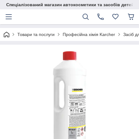
Спеціалізований магазин автокосметики та засобів детейлі
Товари та послуги
Професійна хімія Karcher
Засіб д