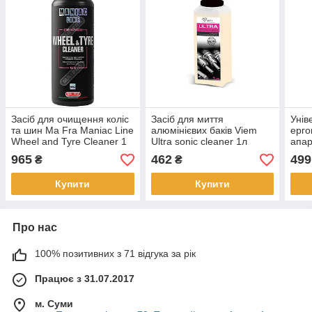
Засіб для очищення коліс
Засіб для миття
Унів
та шин Ma Fra Maniac Line
алюмінієвих баків Viem
ерго
Wheel and Tyre Cleaner 1
Ultra sonic cleaner 1л
апар
л
Karc
965
462
499
₴
₴
Купити
Купити
Про нас
100% позитивних з 71 відгука за рік
Працює з 31.07.2017
м. Суми