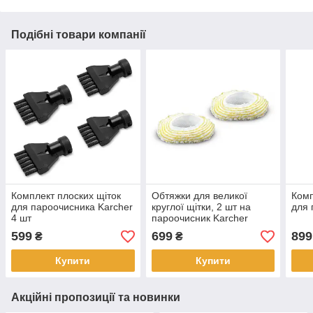
Подібні товари компанії
Комплект плоских щіток
Обтяжки для великої
Комп
для пароочисника Karcher
круглої щітки, 2 шт на
для 
4 шт
пароочисник Karcher
599
699
899
₴
₴
Купити
Купити
Акційні пропозиції та новинки