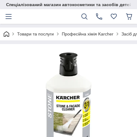
Спеціалізований магазин автокосметики та засобів детейлі
Товари та послуги
Професійна хімія Karcher
Засіб д