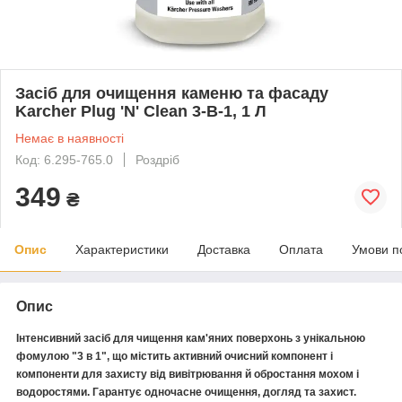
Засіб для очищення каменю та фасаду
Karcher Plug 'N' Clean 3-В-1, 1 Л
Немає в наявності
Код: 6.295-765.0
Роздріб
349
₴
Опис
Характеристики
Доставка
Оплата
Умови п
Опис
Інтенсивний засіб для чищення кам'яних поверхонь з унікальною
фомулою "3 в 1", що містить активний очисний компонент і
компоненти для захисту від вивітрювання й обростання мохом і
водоростями. Гарантує одночасне очищення, догляд та захист.