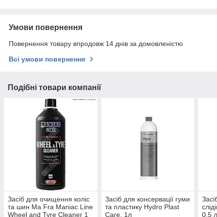
Умови повернення
Повернення товару впродовж 14 днів за домовленістю
Всі умови повернення
Подібні товари компанії
Засіб для очищення коліс
Засіб для консервації гуми
Засі
та шин Ma Fra Maniac Line
та пластику Hydro Plast
слід
Wheel and Tyre Cleaner 1
Care, 1л
0.5 