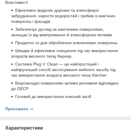
Властивості
Ефективно видаляє дорожні та атмосферні
забруднення, нарости водоростей і грибків із кам'яних
поверхонь і фасадів
Забезпечує догляд за кам'яними поверхнями,
захищає їх від вивітрювання й атмосферних впливів
Придатно та для оброблення алюмінієвих поверхонь
Швидке й ефективне очищення під час використання
апаратів високого тиску Керхер.
Система Plug`n' Clean — це найпростіший і
найзручніший спосіб застосування мийного засобу під
час використання апарата високого тиску Kärcher
Біорозкладні поверхнево-активні речовини відповідно
до ОЕСР
Готовий до використання очисний засіб
Приховати
Характеристики