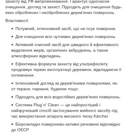
захисту від УФ-випромінювання. Гарантує одночасне
очищення, догляд та захист. Підходить для очищення будь-
яких оброблених і необроблених дерев'яних поверхонь.
Властивості
Потужний, інтенсивний засіб, що не псує поверхню
Для очищення всіх чутливих дерев'яних поверхонь
Активний очисний засіб для швидкого й ефективного
видалення жирів, органічних забруднень, а також
атмосферних відкладень.
Ефективна формула захисту від ультрафіолету
продовжує термін експлуатації деревини, відкладаючи її
потемніння.
Інтенсивний догляд за дерев'яними поверхнями, як-
от тераси, паркани, будинки тощо.
Підходить для всіх водостійких дерев'яних поверхонь.
Система Plug`n' Clean — це найпростіший і
найзручніший спосіб застосування мийного засобу під
час використання апарата високого тиску Kärcher
Біорозкладні поверхнево-активні речовини відповідно
до ОЕСР