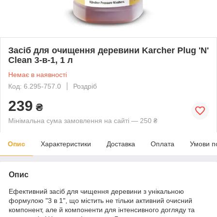
Засіб для очищення деревини Karcher Plug 'N'
Clean 3-в-1, 1 л
Немає в наявності
Код: 6.295-757.0
Роздріб
239
₴
Мінімальна сума замовлення на сайті — 250 ₴
Опис
Характеристики
Доставка
Оплата
Умови п
Опис
Ефективний засіб для чищення деревини з унікальною
формулою "3 в 1", що містить не тільки активний очисний
компонент, але й компоненти для інтенсивного догляду та