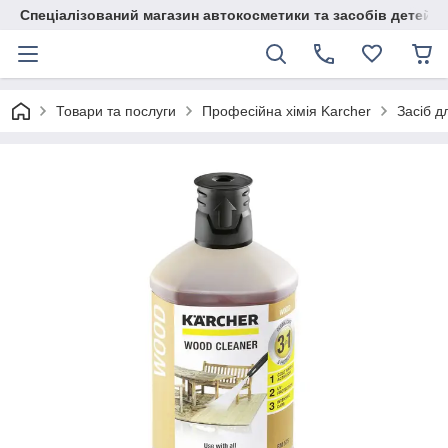
Спеціалізований магазин автокосметики та засобів детейлі
Товари та послуги
Професійна хімія Karcher
Засіб д