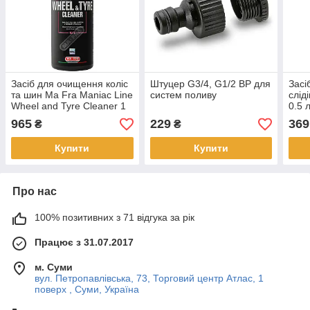
Засіб для очищення коліс
Штуцер G3/4, G1/2 ВР для
Засі
та шин Ma Fra Maniac Line
систем поливу
слід
Wheel and Tyre Cleaner 1
0.5 
л
965
229
369
₴
₴
Купити
Купити
Про нас
100% позитивних з 71 відгука за рік
Працює з 31.07.2017
м. Суми
вул. Петропавлівська, 73, Торговий центр Атлас, 1
поверх , Суми, Україна